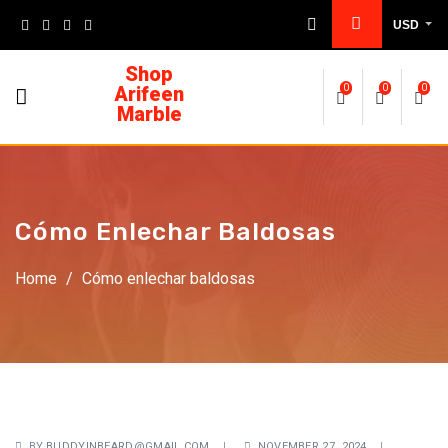
USD
Shop
Arifeen
0
0
0
Marble
Cómo Enlechar Baldosas
Home
/
Cómo enlechar baldosas
BY
BUDDYINBEARD@GMAIL.COM
NOVEMBER 27, 2024