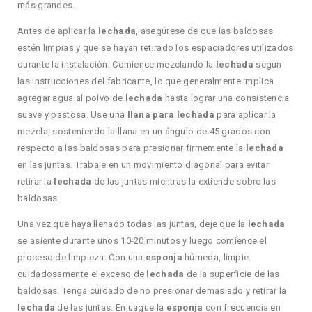
más grandes.
Antes de aplicar la
lechada
, asegúrese de que las baldosas
estén limpias y que se hayan retirado los espaciadores utilizados
durante la instalación. Comience mezclando la
lechada
según
las instrucciones del fabricante, lo que generalmente implica
agregar agua al polvo de
lechada
hasta lograr una consistencia
suave y pastosa. Use una
llana para lechada
para aplicar la
mezcla, sosteniendo la llana en un ángulo de 45 grados con
respecto a las baldosas para presionar firmemente la
lechada
en las juntas. Trabaje en un movimiento diagonal para evitar
retirar la
lechada
de las juntas mientras la extiende sobre las
baldosas.
Una vez que haya llenado todas las juntas, deje que la
lechada
se asiente durante unos 10-20 minutos y luego comience el
proceso de limpieza. Con una
esponja
húmeda, limpie
cuidadosamente el exceso de
lechada
de la superficie de las
baldosas. Tenga cuidado de no presionar demasiado y retirar la
lechada
de las juntas. Enjuague la
esponja
con frecuencia en