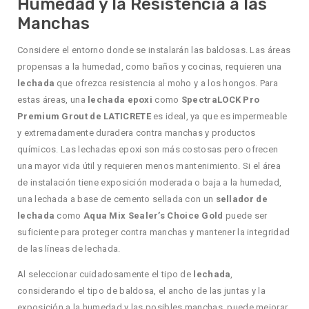
Humedad y la Resistencia a las
Manchas
Considere el entorno donde se instalarán las baldosas. Las áreas
propensas a la humedad, como baños y cocinas, requieren una
lechada
que ofrezca resistencia al moho y a los hongos. Para
estas áreas, una
lechada epoxi
como
SpectraLOCK Pro
Premium Grout de LATICRETE
es ideal, ya que es impermeable
y extremadamente duradera contra manchas y productos
químicos. Las lechadas epoxi son más costosas pero ofrecen
una mayor vida útil y requieren menos mantenimiento. Si el área
de instalación tiene exposición moderada o baja a la humedad,
una lechada a base de cemento sellada con un
sellador de
lechada
como
Aqua Mix Sealer’s Choice Gold
puede ser
suficiente para proteger contra manchas y mantener la integridad
de las líneas de lechada.
Al seleccionar cuidadosamente el tipo de
lechada
,
considerando el tipo de baldosa, el ancho de las juntas y la
exposición a la humedad y las posibles manchas, puede mejorar