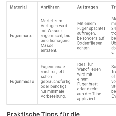
Material
Anrühren
Auftragen
T
M
Mörtel zum
Mit einem
mi
Verfugen wird
Fugenspachtel
24
mit Wasser
auftragen,
tr
Fugenmörtel
angemischt, bis
besonders auf
be
eine homogene
Bodenfliesen
Üb
Masse
achten.
a
entsteht.
wi
Ideal für
Fugenmasse
Sc
Wandfliesen,
anrühren, oft
Tr
wird mit
schon
of
einem
Fugenmasse
gebrauchsfertig
vo
Fugenbrett
oder benötigt
St
oder direkt
nur minimale
be
aus der Tube
Vorbereitung.
En
appliziert.
Praktische Tipps für die