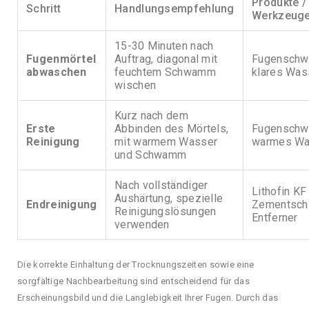
Produkte /
Schritt
Handlungsempfehlung
Werkzeug
15-30 Minuten nach
Fugenmörtel
Auftrag, diagonal mit
Fugensch
abwaschen
feuchtem Schwamm
klares Was
wischen
Kurz nach dem
Erste
Abbinden des Mörtels,
Fugensch
Reinigung
mit warmem Wasser
warmes Wa
und Schwamm
Nach vollständiger
Lithofin KF
Aushärtung, spezielle
Endreinigung
Zementschl
Reinigungslösungen
Entferner
verwenden
Die korrekte Einhaltung der Trocknungszeiten sowie eine
sorgfältige Nachbearbeitung sind entscheidend für das
Erscheinungsbild und die Langlebigkeit Ihrer Fugen. Durch das