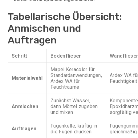
Tabellarische Übersicht:
Anmischen und
Auftragen
Schritt
Bodenfliesen
Wandfliese
Mapei Keracolor für
Standardanwendungen,
Ardex WA fü
Materialwahl
Ardex WA für
Feuchtigkeit
Feuchträume
Zunächst Wasser,
Komponente
Anmischen
dann Mörtel zugeben
Epoxidharz
und mixen
sorgfältig v
Fugenkelle, kräftig in
Fugengummi,
Auftragen
die Fugen drücken
gleichmäßig 