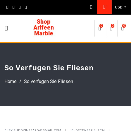
USD
Shop
Arifeen
0
0
0
Marble
So Verfugen Sie Fliesen
Home
/
So verfugen Sie Fliesen
BY
BUDDYINBEARD@GMAIL.COM
DECEMBER 4, 2024