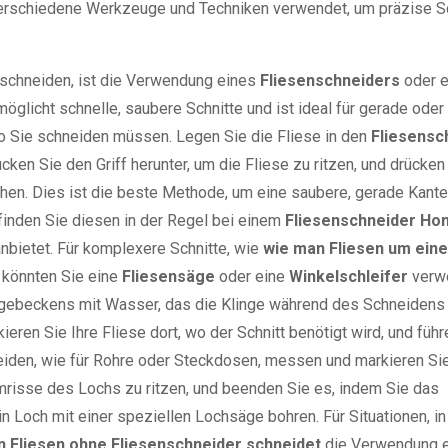
e verschiedene Werkzeuge und Techniken verwendet, um präzise Sc
 schneiden, ist die Verwendung eines
Fliesenschneiders
oder e
öglicht schnelle, saubere Schnitte und ist ideal für gerade oder
wo Sie schneiden müssen. Legen Sie die Fliese in den
Fliesensc
cken Sie den Griff herunter, um die Fliese zu ritzen, und drücke
rechen. Dies ist die beste Methode, um eine saubere, gerade Kant
finden Sie diesen in der Regel bei einem
Fliesenschneider Ho
nbietet.
Für komplexere Schnitte, wie
wie man Fliesen um eine
, könnten Sie eine
Fliesensäge
oder eine
Winkelschleifer
verw
ägebeckens mit Wasser, das die Klinge während des Schneidens 
eren Sie Ihre Fliese dort, wo der Schnitt benötigt wird, und führ
eiden, wie für Rohre oder Steckdosen, messen und markieren Sie
mrisse des Lochs zu ritzen, und beenden Sie es, indem Sie das
n Loch mit einer speziellen Lochsäge bohren.
Für Situationen, i
n Fliesen ohne Fliesenschneider schneidet
die Verwendung 