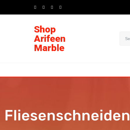
Shop
Arifeen
Marble
Fliesenschneide