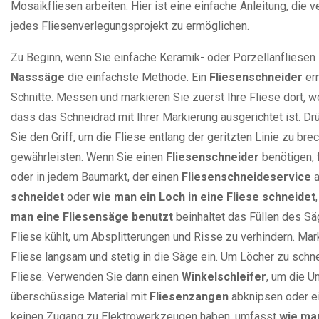
Mosaikfliesen arbeiten. Hier ist eine einfache Anleitung, di
jedes Fliesenverlegungsprojekt zu ermöglichen.
Zu Beginn, wenn Sie einfache Keramik- oder Porzellanfliesen
Nasssäge
die einfachste Methode. Ein
Fliesenschneider
erm
Schnitte. Messen und markieren Sie zuerst Ihre Fliese dort, 
dass das Schneidrad mit Ihrer Markierung ausgerichtet ist. Drü
Sie den Griff, um die Fliese entlang der geritzten Linie zu b
gewährleisten. Wenn Sie einen
Fliesenschneider
benötigen, 
oder in jedem Baumarkt, der einen
Fliesenschneideservice
a
schneidet
oder
wie man ein Loch in eine Fliese schneidet
man eine Fliesensäge benutzt
beinhaltet das Füllen des S
Fliese kühlt, um Absplitterungen und Risse zu verhindern. Marki
Fliese langsam und stetig in die Säge ein. Um Löcher zu schn
Fliese. Verwenden Sie dann einen
Winkelschleifer
, um die U
überschüssige Material mit
Fliesenzangen
abknipsen oder ei
keinen Zugang zu Elektrowerkzeugen haben, umfasst
wie ma