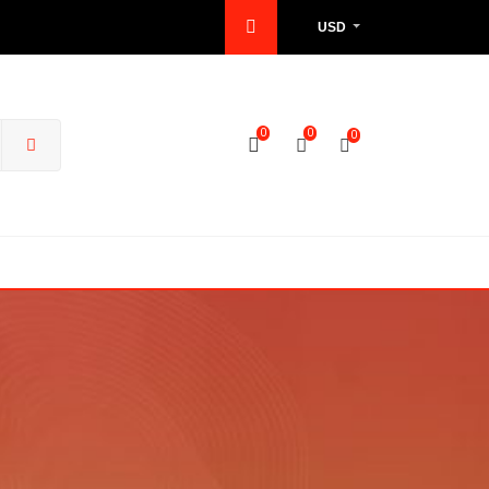
USD
0
0
0