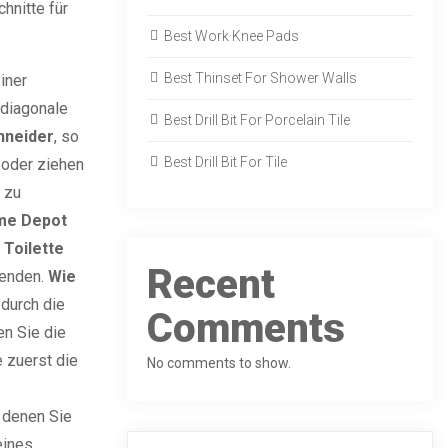
hnitte für
Best Work Knee Pads
Best Thinset For Shower Walls
iner
 diagonale
Best Drill Bit For Porcelain Tile
hneider
, so
Best Drill Bit For Tile
n oder ziehen
e zu
me Depot
 Toilette
Recent
enden.
Wie
durch die
Comments
en Sie die
 zuerst die
No comments to show.
n denen Sie
eines