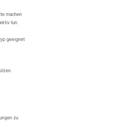
itte machen
ktiv tun:
typ geeignet
ützen.
gungen zu