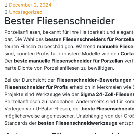
December 2, 2024
Uncategorized
Bester Fliesenschneider
Porzellanfliesen, bekannt für ihre Haltbarkeit und elega
dar. Die Wahl des
besten Fliesenschneiders für Porzell
teuren Fliesen zu beschädigen. Während
manuelle Flies
sind, könnten Profis für robustere Modelle wie den
Corta
Der
beste manuelle Fliesenschneider für Porzellan
verf
harte Dichte von Porzellanfliesen zu bewältigen.
Bei der Durchsicht der
Fliesenschneider-Bewertungen
w
Fliesenschneider für Profis
erheblich in Merkmalen wie S
Projekte sind Werkzeuge wie der
Sigma 24-Zoll-Fliesen
Porzellanfliesen zu handhaben. Andererseits sind für ko
Verlegen von U-Bahn-Fliesen, der
beste Fliesenschneide
möglicherweise angemessener. Unabhängig von der Größe 
Standards der
besten Fliesenschneidwerkzeuge
entspri