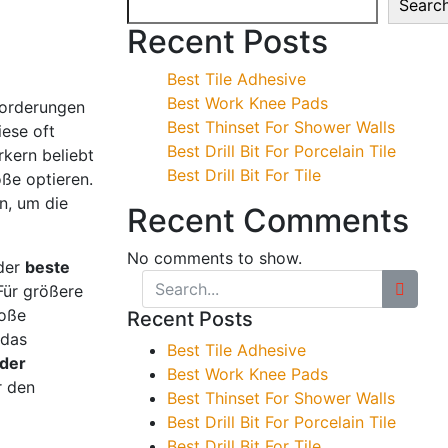
Searc
Recent Posts
Best Tile Adhesive
Best Work Knee Pads
sforderungen
Best Thinset For Shower Walls
iese oft
Best Drill Bit For Porcelain Tile
kern beliebt
Best Drill Bit For Tile
ße optieren.
n, um die
Recent Comments
No comments to show.
der
beste
Für größere
roße
Recent Posts
 das
Best Tile Adhesive
ider
Best Work Knee Pads
r den
Best Thinset For Shower Walls
Best Drill Bit For Porcelain Tile
Best Drill Bit For Tile