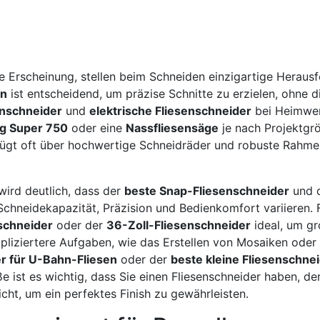
nte Erscheinung, stellen beim Schneiden einzigartige Herau
an
ist entscheidend, um präzise Schnitte zu erzielen, ohne d
enschneider
und
elektrische Fliesenschneider
bei Heimwer
g Super 750
oder eine
Nassfliesensäge
je nach Projektgrö
ügt oft über hochwertige Schneidräder und robuste Rahme
ird deutlich, dass der
beste Snap-Fliesenschneider
und 
chneidekapazität, Präzision und Bedienkomfort variieren. 
schneider
oder der
36-Zoll-Fliesenschneider
ideal, um g
mpliziertere Aufgaben, wie das Erstellen von Mosaiken oder
r für U-Bahn-Fliesen
oder der
beste kleine Fliesenschne
ist es wichtig, dass Sie einen Fliesenschneider haben, de
cht, um ein perfektes Finish zu gewährleisten.