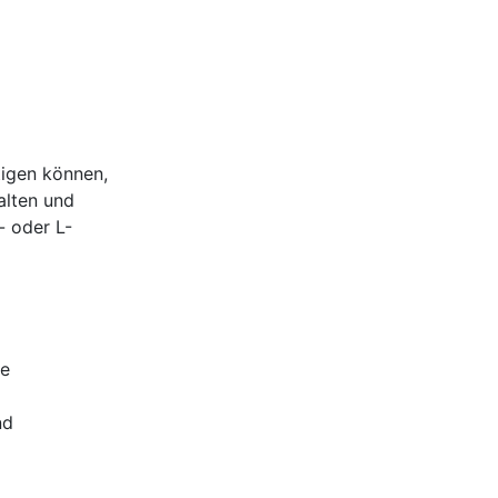
tigen können,
alten und
- oder L-
se
nd