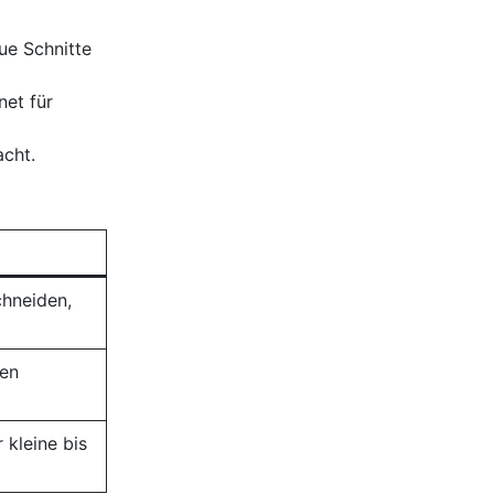
ue Schnitte
net für
acht.
chneiden,
den
 kleine bis