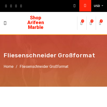
USD
Shop
Arifeen
0
0
0
Marble
Fliesenschneider Großformat
Home
/
Fliesenschneider Großformat