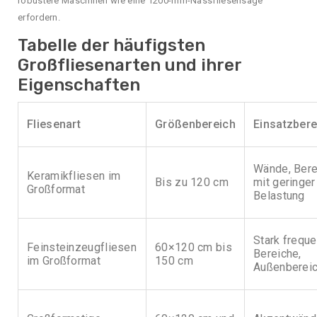
robustere Maschinen wie eine 1200-mm-Nassfliesensäge
erfordern.
Tabelle der häufigsten
Großfliesenarten und ihrer
Eigenschaften
Fliesenart
Größenbereich
Einsatzbere
Wände, Bere
Keramikfliesen im
Bis zu 120 cm
mit geringer
Großformat
Belastung
Stark freque
Feinsteinzeugfliesen
60×120 cm bis
Bereiche,
im Großformat
150 cm
Außenberei