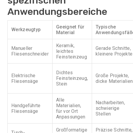
spezifischen
Anwendungsbereiche
Geeignet für
Typische
Werkzeugtyp
Material
Anwendungsfäll
Keramik,
Manueller
Gerade Schnitte,
leichtes
Fliesenschneider
kleinere Projekte
Feinsteinzeug
Dichtes
Elektrische
Große Projekte,
Feinsteinzeug,
Fliesensäge
dicke Materialien
Stein
Alle
Nacharbeiten,
Handgeführte
Materialien,
schwierige
Fliesensäge
für vor Ort
Stellen
Anpassungen
Großformatige
Präzise Schnitte,
Tisch-