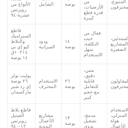
المتنوع،
من
بوصة
الشامل
الأنواع من
محترفون
الأرضيات،
روبرتس
قدرة قطع
عشرة-٩٤
كبيرة
قاطع
فعال من
السيراميك
لمبتدئين،
حيث
١٤
ودود
والبلاط
المشاريع
التكلفة،
بوصة
الميزانية
كيو إي بي
الصغيرة
سهل
١٠٢١٤ق
الاستخدام
١٤ بوصة
متين،
دقيق،
بوليت تولز
لمقاولون
قابلية
٢٦
الاستخدام
٢٦ بوصة
محترفون
للتعامل
بوصة
المحترف
إي زد شير
مع حجم
ماركسمان
كبير
لاستخدام
قاطع بلاط
المنزلي،
مدمج،
مشاريع
الفينيل
١٣
هواة
تشغيل
الأعمال
روبرتس
بوصة
الأعمال
يدوي
اليدوية
١٢-٩٤٠