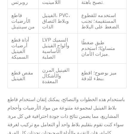
تصبح باهتة.
اللامينيت
روبرتس
استخدمه للقطوع
الفينيل، PVC،
قاطع
المستقيمة؛ تجنب
وبلاط التصاق
الأرضيات
الضغط على البلاط.
الذات
من سينتينل
LVP السميك
أداة قطع
طبق ضغطًا
وألواح الفينيل
أرضيات
متساويًا؛ استخدم
الأساسية
الفينيل
ميزات الأمان.
الصلبة
السميكة
الفينيل المرن
ميز بوضوح؛ اقطع
مقص قطع
والأشكال
ببطء للدقة.
الفينيل
المعقدة
باستخدام هذه الخطوات والنصائح، يمكنك إتقان استخدام قاطع
بلاط الفينيل لمجموعة متنوعة من مواد الأرضيات وأحجام
المشاريع، مما يضمن نتائج ذات جودة احترافية في كل مرة.
سواء كنت تقوم بتقليم بلاط واحد أو التعامل مع تركيب لغرفة
كاملة، فإن التقنية والأداة الصحيحتان تحدثان كل الفرق.