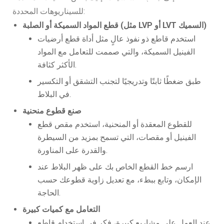
للسيناريوهات المحددة:
قطع المواد السميكة أو الصلبة (مثل LVP أو LVT السميك)
استخدم قاطع ذو نفوذ عالٍ مثل أداة قطع أرضيات
الفينيل السميكة، والتي صممت للتعامل مع المواد
الأكثر كثافة.
طبق ضغطًا ثابتًا وتدريجيًا لتجنب التشقق أو التكسير
في البلاط.
صنع قطوع منحنية
للقطوع المعقدة أو المنحنية، استخدم مقص قطع
الفينيل أو مقصات، التي تسمح بمزيد من السيطرة
والقدرة على المناورة.
ارسم خط القطع الخاص بك على ظهر البلاط عند
الإمكان، وتابع ببطء، مع تعديل زاوية قطوعك حسب
الحاجة.
التعامل مع كميات كبيرة
عند العمل على مشاريع كبيرة، فكر في استخدام قاطع