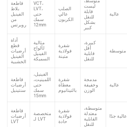
متوسط،
VCT،
قاطعة
ليست
الصلب
LVT،
بلاط
قابلة
عالية
عالي
حتى
الفينيل
للنقل
الكربون
سمك
من
بشكل
12mm
روبرتس
كبير
أداة
كبيرة،
مثالية
شفرة
قطع
أقل
لألواح
متوسطة
فولاذية
أرضيات
قابلية
الفينيل
متينة
الفينيل
للنقل
السميكة
الخشبية
الفينيل،
مدمجة
شفرة
اللمينيت،
قاطعة
عالية
وخفيفة
مغطاة
حتى
أرضيات
الوزن
بالتيتانيوم
سمك
سنتينيل
15mm
متوسطة،
شفرة
قاطعة
معتدلة
متخصصة
الية جدًا
فولاذية
أرضيات
القابلية
لـ LVT
حادة
LVT
للنقل