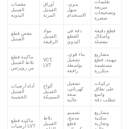
تقليمات
يدوي،
أوراق
مقصات
سريعة
سهل
الفينيل
الفينيل
وتصحيحات
الاستخدام
المرنة
اليدوية
صغيرة
قطع دقيقة
دقة في
مواد
مقص قطع
وأشكال
القطع
الفينيل
الفينيل
مفصلة
اليدوي
الرقيقة
مشاريع
بناء قوي،
ماكينة قطع
مهنية، قطع
تشغيل
VCT,
بلاط الفينيل
مستقيمة
بواسطة
LVT
من روبرتس
متكررة
رافعة
تركيبات
تشغيل
ألواح
أداة أرضيات
على نطاق
كهربائي،
الفينيل
الفينيل
واسع
سعة
السميكة
الخشبية
تتطلب دقة
عالية
مشاريع
تصميم
سكنية
مدمج،
بلاط
ماكينة قطع
وتجارية
قطع
الفينيل
أرضيات LVT
عالية
كهربائي
الفاخر