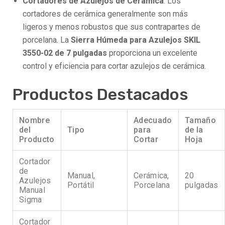
Cortadores de Azulejos de Cerámica
: Los
cortadores de cerámica generalmente son más
ligeros y menos robustos que sus contrapartes de
porcelana. La
Sierra Húmeda para Azulejos SKIL
3550-02 de 7 pulgadas
proporciona un excelente
control y eficiencia para cortar azulejos de cerámica.
Productos Destacados
Nombre
Adecuado
Tamaño
del
Tipo
para
de la
Producto
Cortar
Hoja
Cortador
de
Manual,
Cerámica,
20
Azulejos
Portátil
Porcelana
pulgadas
Manual
Sigma
Cortador