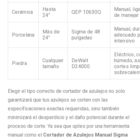
Hasta
Manual, lige
Cerámica
QEP 10630Q
24″
de manejar
Manual, dur
Más de
Sigma de 48
Porcelana
adecuado p
24″
pulgadas
intensivo
Eléctrico, c
Cualquier
DeWalt
húmedo, as
Piedra
tamaño
D24000
cortes limp
sobrecalen
Elegir el tipo correcto de cortador de azulejos no solo
garantizará que tus azulejos se corten con las
especificaciones exactas requeridas, sino también
minimizará el desperdicio y el daño potencial durante el
proceso de corte. Ya sea que optes por una herramienta
manual como el
Cortador de Azulejos Manual Sigma