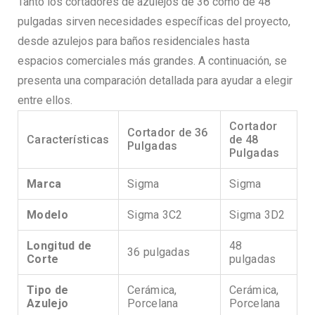
Tanto los cortadores de azulejos de 36 como de 48
pulgadas sirven necesidades específicas del proyecto,
desde azulejos para baños residenciales hasta
espacios comerciales más grandes. A continuación, se
presenta una comparación detallada para ayudar a elegir
entre ellos.
Cortador
Cortador de 36
Características
de 48
Pulgadas
Pulgadas
Marca
Sigma
Sigma
Modelo
Sigma 3C2
Sigma 3D2
Longitud de
48
36 pulgadas
Corte
pulgadas
Tipo de
Cerámica,
Cerámica,
Azulejo
Porcelana
Porcelana