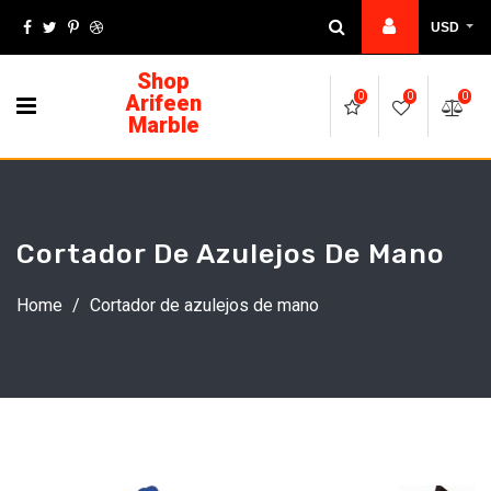
USD
Shop
Arifeen
0
0
0
Marble
Cortador De Azulejos De Mano
Home
/
Cortador de azulejos de mano