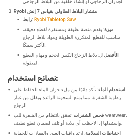
الجدران الزجاجي أو إنشاء خلفية من البلاط الزجاجي.
Ryobi منشار البلاط الطاولي بقياس 7 إنش
Ryobi Tabletop Saw
:
رابط
ميزة
: يقدم منصة نظيفة ومستقرة لقطع دقيقة،
مناسب للقطع المتكررة الطويلة ومواد بلاط الزجاج
الأكثر سمكًا.
الأفضل ل
: بلاط الزجاج الكبير الحجم ومهام القطع
المطولة.
نصائح استخدام:
استخدام الماء
: تأكد دائمًا من ملء خزان الماء للحفاظ على
رطوبة الشفرة، مما يمنع السخونة الزائدة ويقلل من غبار
الزجاج.
فحص الشفرات
: تحقق بانتظام من الشفرة للب wearwear،
واستبدلها إذا لاحظت أي بلادة أو تلف لضمان قطع نظيف.
احتياطات السلامة
: ارتدِ واقيات العين والقفازات للحماية