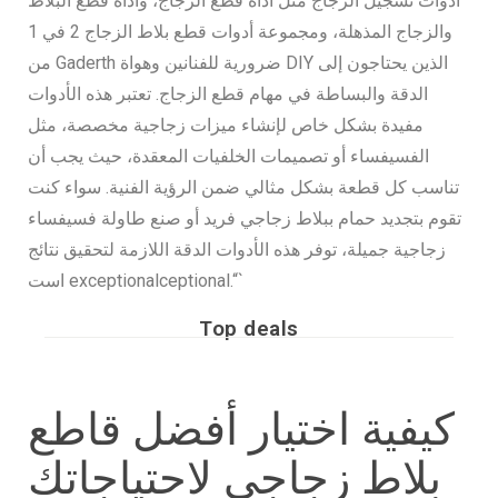
أدوات تسجيل الزجاج مثل أداة قطع الزجاج، وأداة قطع البلاط
والزجاج المذهلة، ومجموعة أدوات قطع بلاط الزجاج 2 في 1
من Gaderth ضرورية للفنانين وهواة DIY الذين يحتاجون إلى
الدقة والبساطة في مهام قطع الزجاج. تعتبر هذه الأدوات
مفيدة بشكل خاص لإنشاء ميزات زجاجية مخصصة، مثل
الفسيفساء أو تصميمات الخلفيات المعقدة، حيث يجب أن
تناسب كل قطعة بشكل مثالي ضمن الرؤية الفنية. سواء كنت
تقوم بتجديد حمام ببلاط زجاجي فريد أو صنع طاولة فسيفساء
زجاجية جميلة، توفر هذه الأدوات الدقة اللازمة لتحقيق نتائج
است exceptionalceptional.“`
Top deals
كيفية اختيار أفضل قاطع
بلاط زجاجي لاحتياجاتك