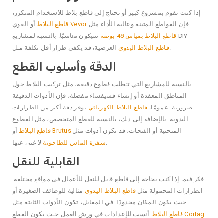
إذا كنت تقوم بمشروع كبير أو تحتاج إلى قاطع بلاط للاستخدام المتكرر،
فإن القواطع المتينة وعالية الأداء مثل
قاطع البلاط Vevor
أو القوي
قاطع البلاط بقياس 48 بوصة
سيكون مناسبًا. بالنسبة لمشاريع DIY
.
قاطع البلاط اليدوي
العرضية، قد يكفي طراز أقل تكلفة مثل
الدقة وأسلوب القطع
بالنسبة للمشاريع التي تتطلب قطوع دقيقة، مثل تركيب البلاط حول
المناطق المعقدة أو إنشاء فسيفساء مفصلة، فإن الأدوات الدقيقة
ضرورية. عمومًا،
قاطع البلاط الكهربائي
يوفر دقة أكبر من الطرازات
اليدوية. بالإضافة إلى ذلك، بالنسبة للقطع المتخصص، مثل القطوع
المنحنية أو الفتحات، قد تكون أدوات مثل
قاطع البلاط Brutus
أو
لا غنى عنها.
شفرة الماس للطاحونة
القابلية للنقل
فكر فيما إذا كنت بحاجة إلى قاطع قابل للنقل للأعمال في مواقع مختلفة.
الطرازات المحمولة مثل
قاطع البلاط اليدوي
مثالية للوظائف الصغيرة أو
حيث يكون المكان محدودًا. في المقابل، تكون الأدوات الثابتة مثل
قاطع البلاط Cortag
أنسب للإعدادات في ورش العمل حيث يكون القطع