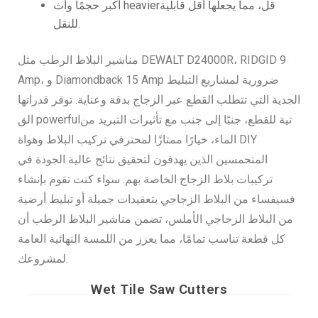
أكبر حجمًا وأث heavierقل، مما يجعلها أقل قابلية
للنقل.
مناشير البلاط الرطب مثل DEWALT D24000R، RIDGID 9
Amp، و Diamondback 15 Amp ضرورية لمشاريع التبليط
الجدية التي تتطلب القطع عبر الزجاج بدقة وعناية. توفر قدراتها
الق powerfulتية للقطع، جنبًا إلى جنب مع تأثيرات التبريد من
الماء، خيارًا ممتازًا لمحترفي تركيب البلاط وهواة DIY
المتحمسين الذين يهدفون لتحقيق نتائج عالية الجودة في
تركيبات بلاط الزجاج الخاصة بهم. سواء كنت تقوم بإنشاء
فسيفساء من البلاط الزجاجي بتعقيدات جميلة أو تبليط أرضية
من البلاط الزجاجي الأملس، تضمن مناشير البلاط الرطب أن
كل قطعة تناسب تمامًا، مما يعزز من اللمسة النهائية العامة
لمشروعك.
Wet Tile Saw Cutters